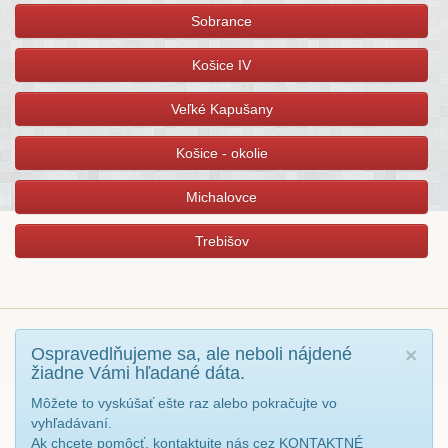
Sobrance
Košice IV
Veľké Kapušany
Košice - okolie
Michalovce
Trebišov
Ospravedlňujeme sa, ale neboli nájdené
×
žiadne Vámi hľadané dáta.
Môžete to vyskúšať ešte raz alebo pokračujte vo
vyhľadávaní.
Ak chcete pomôcť, kontaktujte nás cez KONTAKTNÉ