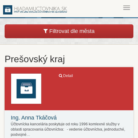
Toggl
navig
Filtrovat dle města
Prešovský kraj
Detail
Ing. Anna Tkáčová
Účtovnícka kancelária poskytuje od roku 1996 komlexné služby v
oblasti spracovania účtovníctva: - vedenie účtovníctva, jednoduché,
podvojné…