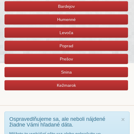
Bardejov
Humenné
Levoča
Poprad
Prešov
Snina
Kežmarok
Ospravedlňujeme sa, ale neboli nájdené
×
žiadne Vámi hľadané dáta.
Môžete to vyskúšať ešte raz alebo pokračujte vo