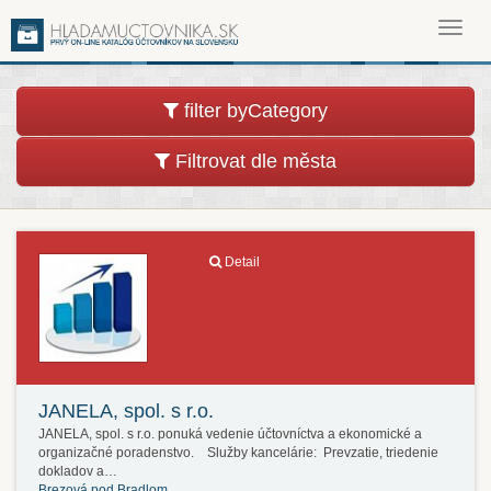
Toggl
navig
filter byCategory
Filtrovat dle města
Detail
JANELA, spol. s r.o.
JANELA, spol. s r.o. ponuká vedenie účtovníctva a ekonomické a
organizačné poradenstvo. Služby kancelárie: Prevzatie, triedenie
dokladov a…
Brezová pod Bradlom