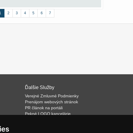
1
2
3
4
5
6
7
Ďalšie Služby
Verejné Zmluvné Podmienky
Prenájom webových stránok
PR článok na portáli
Pekné LOGO kancelárie
ateľa
Napíšeme odborný text
Školenie predaja
ies
Databázový software k prenájmu