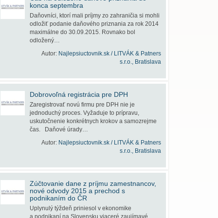
konca septembra
Daňovníci, ktorí mali príjmy zo zahraničia si mohli
odložiť podanie daňového priznania za rok 2014
maximálne do 30.09.2015. Rovnako bol
odložený…
Autor:
Najlepsiuctovnik.sk / LITVÁK & Patners
s.r.o., Bratislava
Dobrovoľná registrácia pre DPH
Zaregistrovať novú firmu pre DPH nie je
jednoduchý proces. Vyžaduje to prípravu,
uskutočnenie konkrétnych krokov a samozrejme
čas. Daňové úrady…
Autor:
Najlepsiuctovnik.sk / LITVÁK & Patners
s.r.o., Bratislava
Zúčtovanie dane z príjmu zamestnancov,
nové odvody 2015 a prechod s
podnikaním do ČR
Uplynulý týždeň priniesol v ekonomike
a podnikaní na Slovensku viaceré zaujímavé