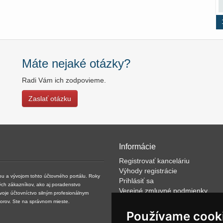
Máte nejaké otázky?
Radi Vám ich zodpovieme.
Zaslať otázku
Informácie
Registrovať kanceláriu
Výhody registrácie
kou a vývojom tohto účtovného portálu. Roky
Prihlásiť sa
ých zákazníkov, ako aj poradenstvo
Verejné zmluvné podmienky
svoje účtovníctvo silným profesionálnym
Klientské podmienky prevádzkov
torov. Ste na správnom mieste.
VOP
Používame cook
FAQ