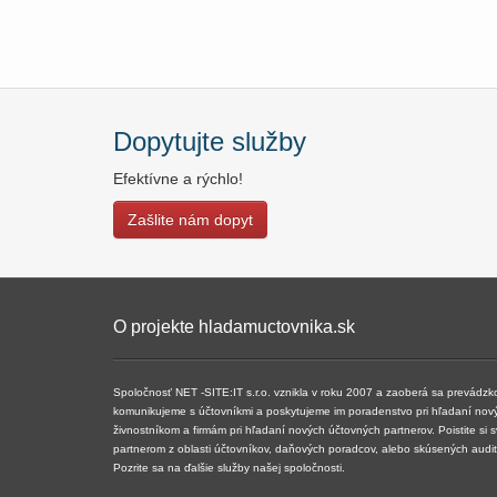
Dopytujte služby
Efektívne a rýchlo!
Zašlite nám dopyt
O projekte hladamuctovnika.sk
Spoločnosť NET -SITE:IT s.r.o. vznikla v roku 2007 a ​​zaoberá sa prevádz
komunikujeme s účtovníkmi a poskytujeme im poradenstvo pri hľadaní nov
živnostníkom a firmám pri hľadaní nových účtovných partnerov. Poistite si 
partnerom z oblasti účtovníkov, daňových poradcov, alebo skúsených audi
Pozrite sa na ďalšie služby našej spoločnosti.