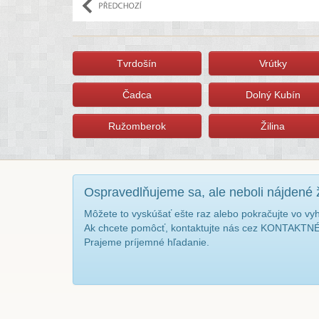
Tvrdošín
Vrútky
Čadca
Dolný Kubín
Ružomberok
Žilina
Ospravedlňujeme sa, ale neboli nájdené 
Môžete to vyskúšať ešte raz alebo pokračujte vo vy
Ak chcete pomôcť, kontaktujte nás cez KONTAKT
Prajeme príjemné hľadanie.