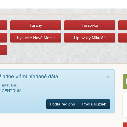
Turany
Turzovka
Kysucké Nové Mesto
Liptovský Mikuláš
žiadne Vámi hľadané dáta.
×
hľadávaní.
NÉ CENTRUM.
Podľa regiónu
Podľa služieb