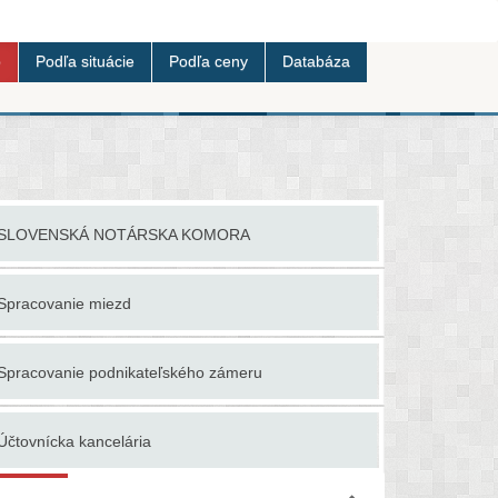
b
Podľa situácie
Podľa ceny
Databáza
SLOVENSKÁ NOTÁRSKA KOMORA
Účtovanie 
Spracovanie miezd
Účtovné p
Spracovanie podnikateľského zámeru
Účtovné ku
Účtovnícka kancelária
Účtovné p