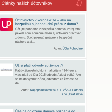
Články našich účtovníkov
Účtovníctvo v koronakríze – ako na
bezpečnú a jednoduchú prácu z domu?
Účtujte pohodlne z bezpečia domova, zdroj foto:
pexels.com Konečne môžu aj účtovníci pracovať
z domu. Stačí poznať správne a bezpečné
nástroje a aj…
Autor:
ÚčtujPohodlne
Už si platil odvody zo živnosti?
Každý živnostník, ktorý mal príjem 4944 eur a
viac, platí od júla 2015 odvody. A dosť veľké. Ako
sa im dá vyhnúť? Áno, odvodom zo živnosti sa
dá…
Autor:
Najlepsiuctovnik.sk / LITVÁK & Patners
s.r.o., Bratislava
Čas na odložené daňové priznania do