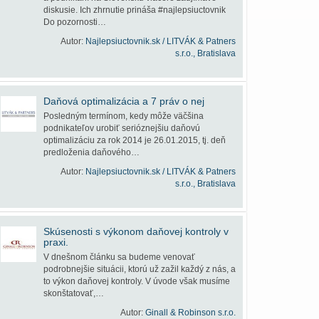
diskusie. Ich zhrnutie prináša #najlepsiuctovnik
Do pozornosti…
Autor:
Najlepsiuctovnik.sk / LITVÁK & Patners
s.r.o., Bratislava
Daňová optimalizácia a 7 práv o nej
Posledným termínom, kedy môže väčšina
podnikateľov urobiť serióznejšiu daňovú
optimalizáciu za rok 2014 je 26.01.2015, tj. deň
predloženia daňového…
Autor:
Najlepsiuctovnik.sk / LITVÁK & Patners
s.r.o., Bratislava
Skúsenosti s výkonom daňovej kontroly v
praxi.
V dnešnom článku sa budeme venovať
podrobnejšie situácii, ktorú už zažil každý z nás, a
to výkon daňovej kontroly. V úvode však musíme
skonštatovať,…
Autor:
Ginall & Robinson s.r.o.