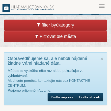
Toggl
navig
filter byCategory
Filtrovat dle města
Ospravedlňujeme sa, ale neboli nájdené
×
žiadne Vámi hľadané dáta.
Môžete to vyskúšať ešte raz alebo pokračujte vo
vyhľadávaní.
Ak chcete pomôcť, kontaktujte nás cez KONTAKTNÉ
CENTRUM.
Prajeme príjemné hľadanie.
Podľa regiónu
Podľa služieb