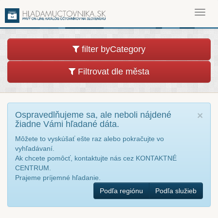
Toggl
navig
filter byCategory
Filtrovat dle města
Ospravedlňujeme sa, ale neboli nájdené
×
žiadne Vámi hľadané dáta.
Môžete to vyskúšať ešte raz alebo pokračujte vo
vyhľadávaní.
Ak chcete pomôcť, kontaktujte nás cez KONTAKTNÉ
CENTRUM.
Prajeme príjemné hľadanie.
Podľa regiónu
Podľa služieb