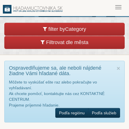
Toggl
navig
filter byCategory
Filtrovat dle města
Ospravedlňujeme sa, ale neboli nájdené
×
žiadne Vámi hľadané dáta.
Môžete to vyskúšať ešte raz alebo pokračujte vo
vyhľadávaní.
Ak chcete pomôcť, kontaktujte nás cez KONTAKTNÉ
CENTRUM.
Prajeme príjemné hľadanie.
Podľa regiónu
Podľa služieb