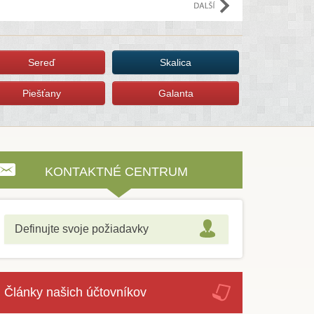
Sereď
Skalica
Piešťany
Galanta
KONTAKTNÉ CENTRUM
Definujte svoje požiadavky
Články našich účtovníkov