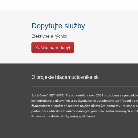
Dopytujte služby
Efektívne a rýchlo!
Zašlite nám dopyt
O projekte hladamuctovnika.sk
Spoločnosť NET -SITE:IT s.r.o. vznikla v roku 2007 a ​​zaoberá sa prevádz
komunikujeme s účtovníkmi a poskytujeme im poradenstvo pri hľadaní nov
živnostníkom a firmám pri hľadaní nových účtovných partnerov. Poistite si 
partnerom z oblasti účtovníkov, daňových poradcov, alebo skúsených audi
Pozrite sa na ďalšie služby našej spoločnosti.