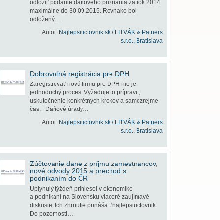
odložiť podanie daňového priznania za rok 2014
maximálne do 30.09.2015. Rovnako bol
odložený…
Autor:
Najlepsiuctovnik.sk / LITVÁK & Patners
s.r.o., Bratislava
Dobrovoľná registrácia pre DPH
Zaregistrovať novú firmu pre DPH nie je
jednoduchý proces. Vyžaduje to prípravu,
uskutočnenie konkrétnych krokov a samozrejme
čas. Daňové úrady…
Autor:
Najlepsiuctovnik.sk / LITVÁK & Patners
s.r.o., Bratislava
Zúčtovanie dane z príjmu zamestnancov,
nové odvody 2015 a prechod s
podnikaním do ČR
Uplynulý týždeň priniesol v ekonomike
a podnikaní na Slovensku viaceré zaujímavé
diskusie. Ich zhrnutie prináša #najlepsiuctovnik
Do pozornosti…