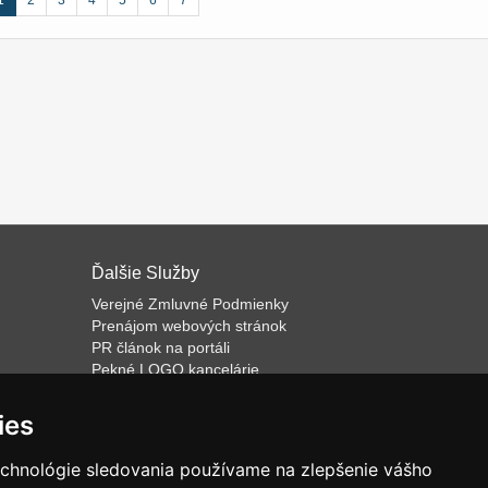
1
2
3
4
5
6
7
Ďalšie Služby
Verejné Zmluvné Podmienky
Prenájom webových stránok
PR článok na portáli
Pekné LOGO kancelárie
ateľa
Napíšeme odborný text
Školenie predaja
ies
Databázový software k prenájmu
echnológie sledovania používame na zlepšenie vášho