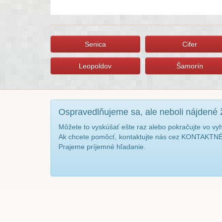
Senica
Cifer
Leopoldov
Šamorín
Ospravedlňujeme sa, ale neboli nájdené 
Môžete to vyskúšať ešte raz alebo pokračujte vo vy
Ak chcete pomôcť, kontaktujte nás cez KONTAKT
Prajeme príjemné hľadanie.