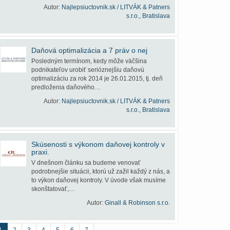
Autor:
Najlepsiuctovnik.sk / LITVÁK & Patners
s.r.o., Bratislava
Daňová optimalizácia a 7 práv o nej
Posledným termínom, kedy môže väčšina
podnikateľov urobiť serióznejšiu daňovú
optimalizáciu za rok 2014 je 26.01.2015, tj. deň
predloženia daňového…
Autor:
Najlepsiuctovnik.sk / LITVÁK & Patners
s.r.o., Bratislava
Skúsenosti s výkonom daňovej kontroly v
praxi.
V dnešnom článku sa budeme venovať
podrobnejšie situácii, ktorú už zažil každý z nás, a
to výkon daňovej kontroly. V úvode však musíme
skonštatovať,…
Autor:
Ginall & Robinson s.r.o.