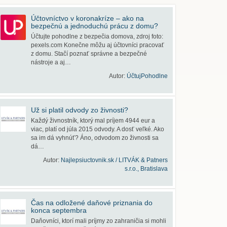
Účtovníctvo v koronakríze – ako na
bezpečnú a jednoduchú prácu z domu?
Účtujte pohodlne z bezpečia domova, zdroj foto:
pexels.com Konečne môžu aj účtovníci pracovať
z domu. Stačí poznať správne a bezpečné
nástroje a aj…
Autor:
ÚčtujPohodlne
Už si platil odvody zo živnosti?
Každý živnostník, ktorý mal príjem 4944 eur a
viac, platí od júla 2015 odvody. A dosť veľké. Ako
sa im dá vyhnúť? Áno, odvodom zo živnosti sa
dá…
Autor:
Najlepsiuctovnik.sk / LITVÁK & Patners
s.r.o., Bratislava
Čas na odložené daňové priznania do
konca septembra
Daňovníci, ktorí mali príjmy zo zahraničia si mohli