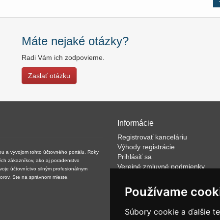
Máte nejaké otázky?
Radi Vám ich zodpovieme.
Zaslať otázku
Informácie
Registrovať kanceláriu
Výhody registrácie
kou a vývojom tohto účtovného portálu. Roky
Prihlásiť sa
ých zákazníkov, ako aj poradenstvo
Verejné zmluvné podmienky
svoje účtovníctvo silným profesionálnym
Klientské podmienky prevádzkov
torov. Ste na správnom mieste.
VOP
Používame cook
FAQ
Články
Súbory cookie a ďalšie t
Rýchle vyhľadávanie