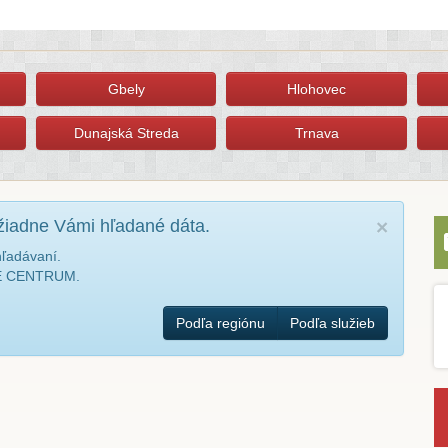
Gbely
Hlohovec
Dunajská Streda
Trnava
žiadne Vámi hľadané dáta.
×
hľadávaní.
NÉ CENTRUM.
Podľa regiónu
Podľa služieb