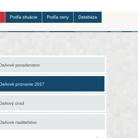
b
Podľa situácie
Podľa ceny
Databáza
Daňové poradenstvo
Ekonomické
Daňové priznanie 2017
Finančné p
Daňový úrad
Granty a d
Daňové riaditeľstvo
Investičné 