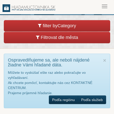
Toggl
navig
filter byCategory
Filtrovat dle města
Ospravedlňujeme sa, ale neboli nájdené
×
žiadne Vámi hľadané dáta.
Môžete to vyskúšať ešte raz alebo pokračujte vo
vyhľadávaní.
Ak chcete pomôcť, kontaktujte nás cez KONTAKTNÉ
CENTRUM.
Prajeme príjemné hľadanie.
Podľa regiónu
Podľa služieb