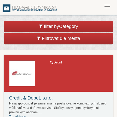
Toggl
navig
filter byCategory
Filtrovat dle města
Detail
Credit & Debet, s.r.o.
Naša spoločnosť je zameraná na poskytovanie komplexných služieb
v účtovnícve a daňovm servise. Služby poskytujeme fyzickým aj
právnickým osobám. …
Tomášikovo