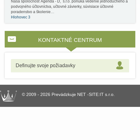
Naša spoločnosť Agenda - D, s.r.o. ponúka vedenie jednoduchého a
podvojného účtovníctva, učtovné závierky, súvisiace účtovné
poradenstvo a školenie…
Hlohovec 3
KONTAKTNÉ CENTRUM
Definujte svoje požiadavky
© 2009 - 2026 Prevádzkuje NET -SITE:IT s.r.o.