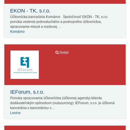
EKON - TK, s.r.o.
Účtovnícka kancelária Komárno Spoločnosť EKON - TK, s.r.o.
ponúka vedenie jednoduchého a podvojného účtovníctva,
spracovanie miezd a mzdovej …
Komárno
Detail
IEForum, s.r.o.
Ponuka spracovania účtovníctva (účtovnej agendy) klienta
dodávateľským spôsobom (outsourcing): IEForum, s.r.o. je účtovná
kancelária s kanceláriou v…
Levice