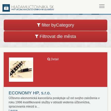
Toggl
navig
filter byCategory
Filtrovat dle města
Detail
ECONOMY HP, s.r.o.
Účtovno-ekonomická kancelária poskytuje už od svojho založenia v
roku 1996 kvalifikované služby v oblasti vedenia účtovníctva,
spracovania miezd a…
Levice