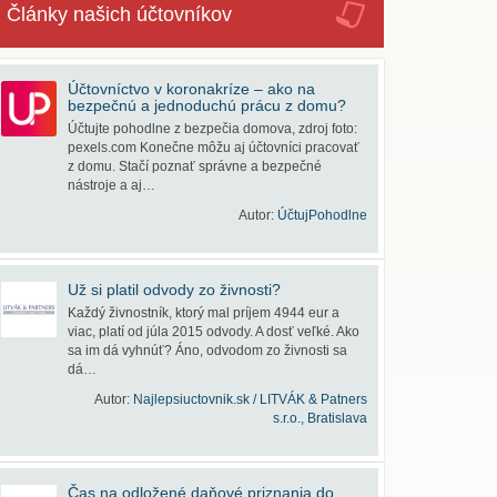
Články našich účtovníkov
Účtovníctvo v koronakríze – ako na
bezpečnú a jednoduchú prácu z domu?
Účtujte pohodlne z bezpečia domova, zdroj foto:
pexels.com Konečne môžu aj účtovníci pracovať
z domu. Stačí poznať správne a bezpečné
nástroje a aj…
Autor:
ÚčtujPohodlne
Už si platil odvody zo živnosti?
Každý živnostník, ktorý mal príjem 4944 eur a
viac, platí od júla 2015 odvody. A dosť veľké. Ako
sa im dá vyhnúť? Áno, odvodom zo živnosti sa
dá…
Autor:
Najlepsiuctovnik.sk / LITVÁK & Patners
s.r.o., Bratislava
Čas na odložené daňové priznania do