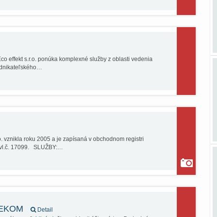
 effekt s.r.o. ponúka komplexné služby z oblasti vedenia
podnikateľského…
 vznikla roku 2005 a je zapísaná v obchodnom registri
, vl.č. 17099. SLUŽBY:…
ADEKOM
Detail