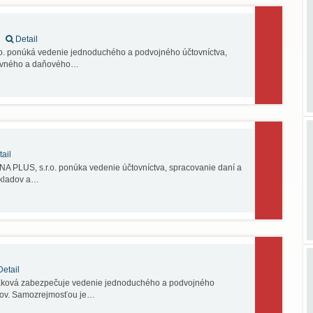
Detail
.o. ponúká vedenie jednoduchého a podvojného účtovníctva,
tovného a daňového…
ail
A PLUS, s.r.o. ponúka vedenie účtovníctva, spracovanie daní a
okladov a…
etail
dáková zabezpečuje vedenie jednoduchého a podvojného
ktov. Samozrejmosťou je…