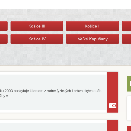
Košice III
Košice II
Košice IV
Veľké Kapušany
ku 2003 poskytuje klientom z radov fyzických i právnických osôb
užby v…