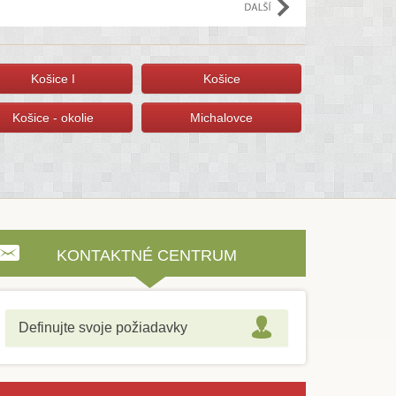
Košice I
Košice
Košice - okolie
Michalovce
KONTAKTNÉ CENTRUM
Definujte svoje požiadavky