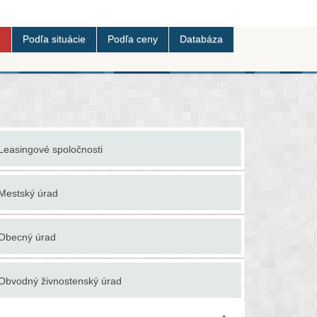
b
Podľa situácie
Podľa ceny
Databáza
Leasingové spoločnosti
Oceňovani
Mestský úrad
Offshore p
Obecný úrad
Okresný s
Obvodný živnostenský úrad
Outsourcin