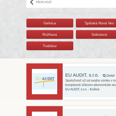
Gelnica
Spišská Nová Ves
Rožňava
Sobrance
Trebišov
EU AUDIT, s.r.o.
Detail
Spoločnosť už od svojho vzniku v ro
komplexné účtovno-ekonomické sl
EU AUDIT, s.r.o. -
Košice