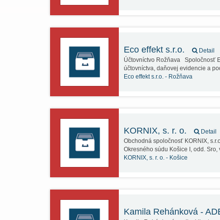
Eco effekt s.r.o.
Detail
Účtovníctvo Rožňava Spoločnosť Eco
účtovníctva, daňovej evidencie a 
Eco effekt s.r.o. -
Rožňava
KORNIX, s. r. o.
Detail
Obchodná spoločnosť KORNIX, s.r.o.
Okresného súdu Košice I, odd. Sro
KORNIX, s. r. o. -
Košice
Kamila Rehánková - 