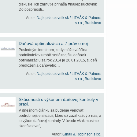
diskusie. Ich zhrnutie prináša #najlepsiuctovnik
Do pozornosti…
Autor:
Najlepsiuctovnik.sk / LITVÁK & Patners
s.r.o., Bratislava
Daňová optimalizácia a 7 práv o nej
Posledným termínom, kedy môže väčšina
podnikateľov urobiť serióznejšiu daňovú
optimalizáciu za rok 2014 je 26.01.2015, tj. deň
predloženia daňového…
Autor:
Najlepsiuctovnik.sk / LITVÁK & Patners
s.r.o., Bratislava
Skúsenosti s výkonom daňovej kontroly v
praxi.
V dnešnom článku sa budeme venovať
podrobnejšie situácii, ktorú už zažil každý z nás, a
to výkon daňovej kontroly. V úvode však musíme
skonštatovať,…
Autor:
Ginall & Robinson s.r.o.