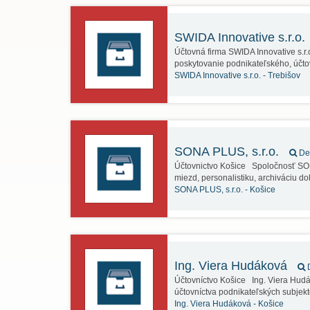
SWIDA Innovative s.r.o.
Účtovná firma SWIDA Innovative s.r
poskytovanie podnikateľského, úč
SWIDA Innovative s.r.o. -
Trebišov
SONA PLUS, s.r.o.
Det
Účtovnictvo Košice Spoločnosť SON
miezd, personalistiku, archiváciu d
SONA PLUS, s.r.o. -
Košice
Ing. Viera Hudáková
D
Účtovníctvo Košice Ing. Viera Hu
účtovníctva podnikateľských subje
Ing. Viera Hudáková -
Košice