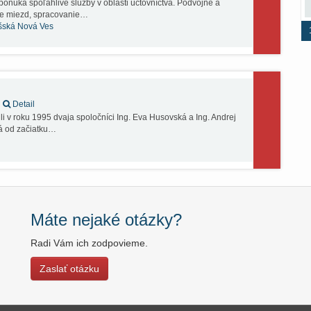
onúka spoľahlivé služby v oblasti účtovníctva. Podvojné a
ie miezd, spracovanie…
šská Nová Ves
Detail
li v roku 1995 dvaja spoločníci Ing. Eva Husovská a Ing. Andrej
ná od začiatku…
Máte nejaké otázky?
Radi Vám ich zodpovieme.
Zaslať otázku