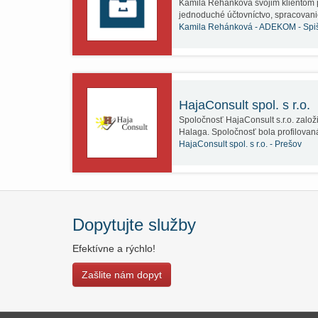
Kamila Rehánková svojim klientom p
jednoduché účtovníctvo, spracovan
Kamila Rehánková - ADEKOM -
Spi
HajaConsult spol. s r.o.
Spoločnosť HajaConsult s.r.o. založi
Halaga. Spoločnosť bola profilova
HajaConsult spol. s r.o. -
Prešov
Dopytujte služby
Efektívne a rýchlo!
Zašlite nám dopyt