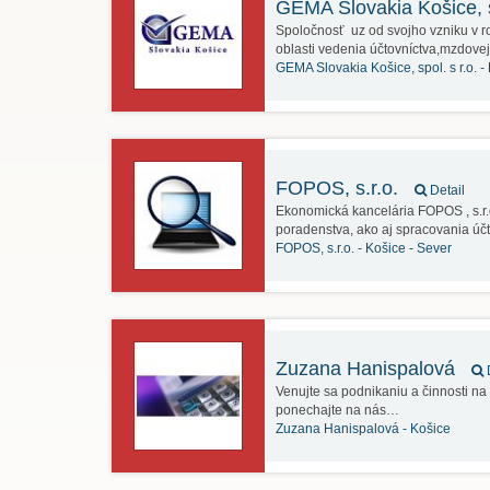
GEMA Slovakia Košice, s
Spoločnosť uz od svojho vzniku v r
oblasti vedenia účtovníctva,mzdo
GEMA Slovakia Košice, spol. s r.o. -
FOPOS, s.r.o.
Detail
Ekonomická kancelária FOPOS , s.r.
poradenstva, ako aj spracovania úč
FOPOS, s.r.o. -
Košice - Sever
Zuzana Hanispalová
D
Venujte sa podnikaniu a činnosti na
ponechajte na nás…
Zuzana Hanispalová -
Košice