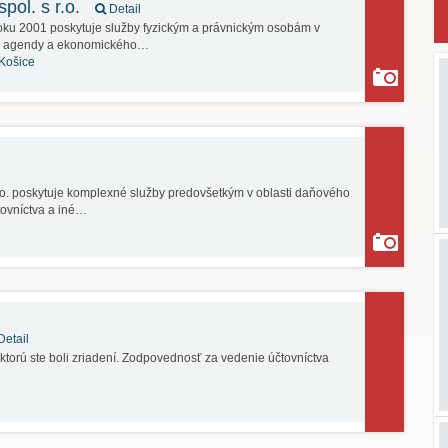
pol. s r.o.
Detail
oku 2001 poskytuje služby fyzickým a právnickým osobám v
vej agendy a ekonomického…
Košice
o. poskytuje komplexné služby predovšetkým v oblasti daňového
tovníctva a iné…
etail
 ktorú ste boli zriadení. Zodpovednosť za vedenie účtovníctva