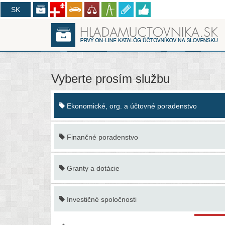
CZ
SK
Vyberte prosím službu
Ekonomické, org. a účtovné poradenstvo
Finančné poradenstvo
Granty a dotácie
Investičné spoločnosti