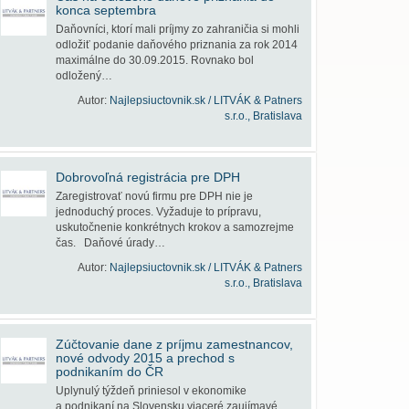
konca septembra
Daňovníci, ktorí mali príjmy zo zahraničia si mohli
odložiť podanie daňového priznania za rok 2014
maximálne do 30.09.2015. Rovnako bol
odložený…
Autor:
Najlepsiuctovnik.sk / LITVÁK & Patners
s.r.o., Bratislava
Dobrovoľná registrácia pre DPH
Zaregistrovať novú firmu pre DPH nie je
jednoduchý proces. Vyžaduje to prípravu,
uskutočnenie konkrétnych krokov a samozrejme
čas. Daňové úrady…
Autor:
Najlepsiuctovnik.sk / LITVÁK & Patners
s.r.o., Bratislava
Zúčtovanie dane z príjmu zamestnancov,
nové odvody 2015 a prechod s
podnikaním do ČR
Uplynulý týždeň priniesol v ekonomike
a podnikaní na Slovensku viaceré zaujímavé