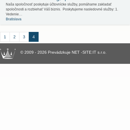
Naša spoločnosť poskytuje účtovnícke služby, pomáhame zakladať
spoločnosti a rozbiehať Váš biznis. Poskytujeme nasledovné služby: 1.
Vedenie…
Bratislava
1
2
3
4
© 2009 - 2026 Prevádzkuje NET -SITE:IT s.r.o.