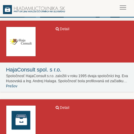
Toggl
navig
Detail
HajaConsult spol. s r.o.
Spoločnosť HajaConsult s.r.o. založili v roku 1995 dvaja spoločníci Ing. Eva
Husovská a Ing. Andrej Halaga. Spoločnosť bola profilovaná od začiatku…
Prešov
Detail