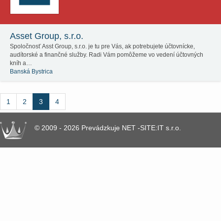
Asset Group, s.r.o.
Spoločnosť Asst Group, s.r.o. je tu pre Vás, ak potrebujete účtovnícke,
audítorské a finančné služby. Radi Vám pomôžeme vo vedení účtovných
kníh a…
Banská Bystrica
1
2
3
4
© 2009 - 2026 Prevádzkuje NET -SITE:IT s.r.o.