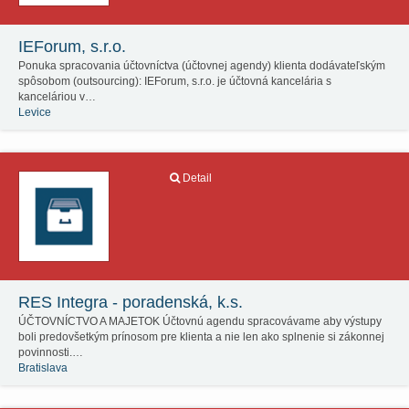
IEForum, s.r.o.
Ponuka spracovania účtovníctva (účtovnej agendy) klienta dodávateľským
spôsobom (outsourcing): IEForum, s.r.o. je účtovná kancelária s
kanceláriou v…
Levice
Detail
RES Integra - poradenská, k.s.
ÚČTOVNÍCTVO A MAJETOK Účtovnú agendu spracovávame aby výstupy
boli predovšetkým prínosom pre klienta a nie len ako splnenie si zákonnej
povinnosti.…
Bratislava