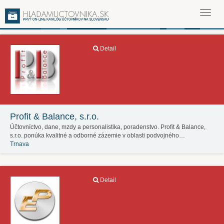
Toggl
navig
Detail
Profit & Balance, s.r.o.
Účtovníctvo, dane, mzdy a personalistika, poradenstvo. Profit & Balance,
s.r.o. ponúka kvalitné a odborné zázemie v oblasti podvojného…
Trnava
Detail